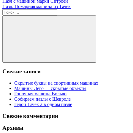
Навигация
Предыдущая
Пазл с машиной марки Ситроен
запись;
Следующая
Пазл: Пожарная машина из Тачек
по
запись:
Поиск
записям
для:
Поиск
Свежие записи
Скрытые буквы на спортивных машинах
Машины Лего — скрытые объекты
Гоночная машина Вольво
Собираем пазлы с Шевроле
Герои Тачек 2 в одном пазле
Свежие комментарии
Архивы