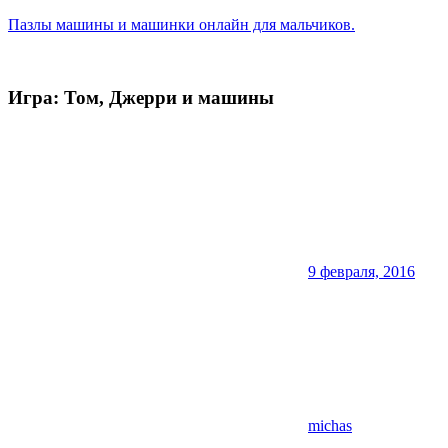
Перейти
Пазлы машины и машинки онлайн для мальчиков.
к
содержимому
Здесь
много
Игра: Том, Джерри и машины
бесплатных
онлайн
игр
с
пазлами
про
автомобили
9 февраля, 2016
michas